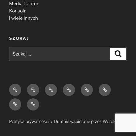
Media Center
Konsola
i wiele innych
SZUKAJ
Szukaj:
Szukaj
Strona
O
Blog
Kontakt
Zarejestruj
Zaloguj
główna
nas
się
Forum
Profile
Polityka prywatności
Dumnie wspierane przez WordPress